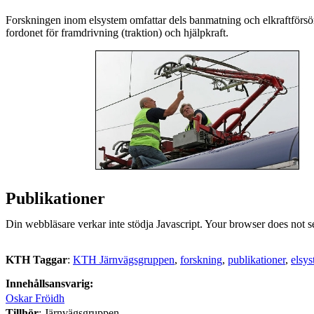
Forskningen inom elsystem omfattar dels banmatning och elkraftförsör
fordonet för framdrivning (traktion) och hjälpkraft.
Publikationer
Din webbläsare verkar inte stödja Javascript. Your browser does not s
KTH Taggar
:
KTH Järnvägsgruppen
forskning
publikationer
elsy
Innehållsansvarig:
Oskar Fröidh
Tillhör
: Järnvägsgruppen