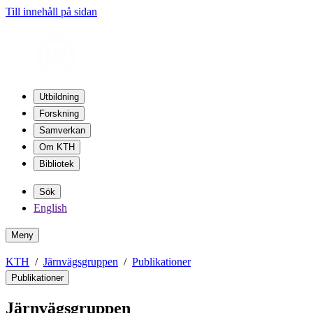
Till innehåll på sidan
Utbildning
Forskning
Samverkan
Om KTH
Bibliotek
Sök
English
Meny
KTH
Järnvägsgruppen
Publikationer
Publikationer
Järnvägsgruppen