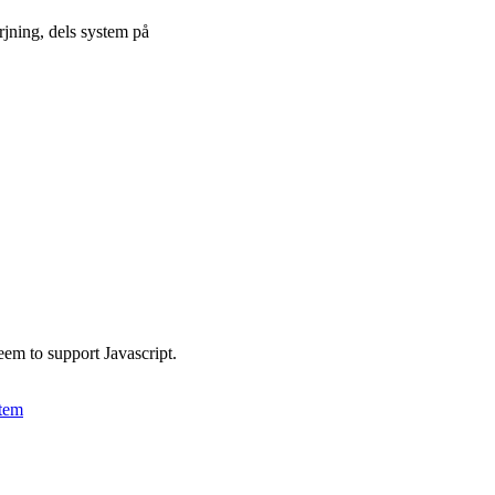
jning, dels system på
eem to support Javascript.
stem