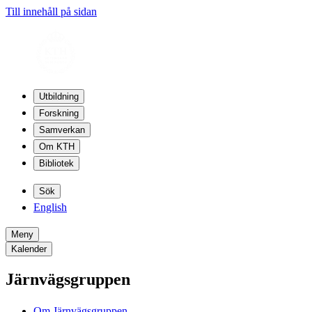
Till innehåll på sidan
Utbildning
Forskning
Samverkan
Om KTH
Bibliotek
Sök
English
Meny
Kalender
Järnvägsgruppen
Om Järnvägsgruppen