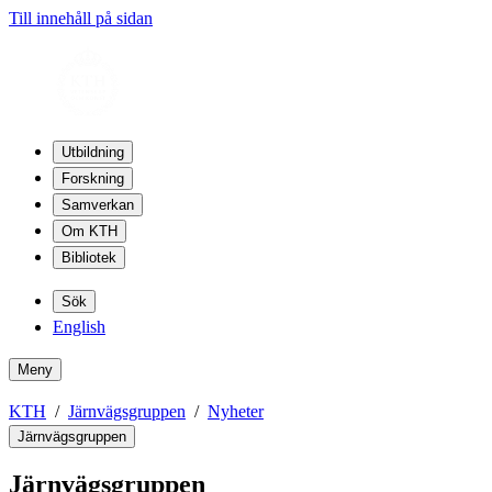
Till innehåll på sidan
Utbildning
Forskning
Samverkan
Om KTH
Bibliotek
Sök
English
Meny
KTH
Järnvägsgruppen
Nyheter
Järnvägsgruppen
Järnvägsgruppen