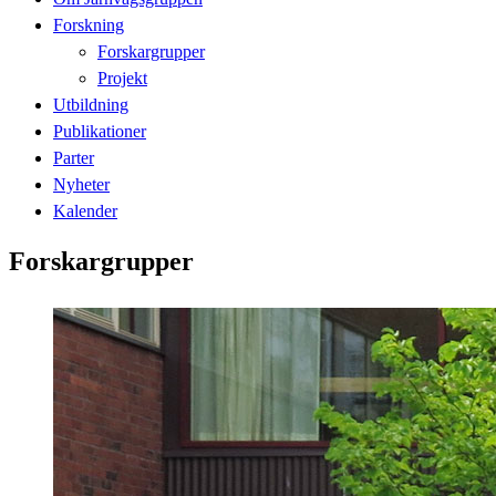
Forskning
Forskargrupper
Projekt
Utbildning
Publikationer
Parter
Nyheter
Kalender
Forskargrupper