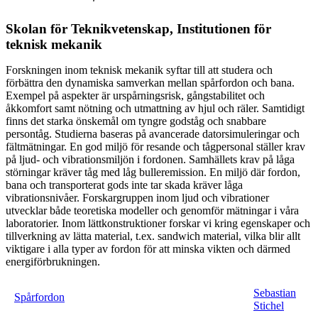
Skolan för Teknikvetenskap, Institutionen för
teknisk mekanik
Forskningen inom teknisk mekanik syftar till att studera och
förbättra den dynamiska samverkan mellan spårfordon och bana.
Exempel på aspekter är urspårningsrisk, gångstabilitet och
åkkomfort samt nötning och utmattning av hjul och räler. Samtidigt
finns det starka önskemål om tyngre godståg och snabbare
persontåg. Studierna baseras på avancerade datorsimuleringar och
fältmätningar. En god miljö för resande och tågpersonal ställer krav
på ljud- och vibrationsmiljön i fordonen. Samhällets krav på låga
störningar kräver tåg med låg bulleremission. En miljö där fordon,
bana och transporterat gods inte tar skada kräver låga
vibrationsnivåer. Forskargruppen inom ljud och vibrationer
utvecklar både teoretiska modeller och genomför mätningar i våra
laboratorier. Inom lättkonstruktioner forskar vi kring egenskaper och
tillverkning av lätta material, t.ex. sandwich material, vilka blir allt
viktigare i alla typer av fordon för att minska vikten och därmed
energiförbrukningen.
Sebastian
Spårfordon
Stichel