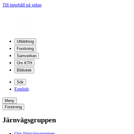
Till innehåll på sidan
Utbildning
Forskning
Samverkan
Om KTH
Bibliotek
Sök
English
Meny
Forskning
Järnvägsgruppen
Om Järnvägsgruppen