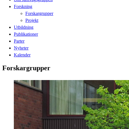
Forskning
Forskargrupper
Projekt
Utbildning
Publikationer
Parter
Nyheter
Kalender
Forskargrupper