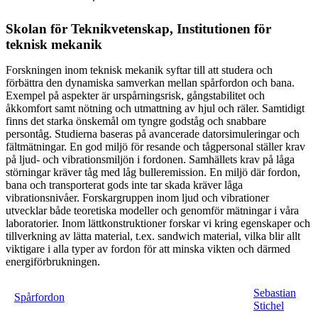
Skolan för Teknikvetenskap, Institutionen för
teknisk mekanik
Forskningen inom teknisk mekanik syftar till att studera och
förbättra den dynamiska samverkan mellan spårfordon och bana.
Exempel på aspekter är urspårningsrisk, gångstabilitet och
åkkomfort samt nötning och utmattning av hjul och räler. Samtidigt
finns det starka önskemål om tyngre godståg och snabbare
persontåg. Studierna baseras på avancerade datorsimuleringar och
fältmätningar. En god miljö för resande och tågpersonal ställer krav
på ljud- och vibrationsmiljön i fordonen. Samhällets krav på låga
störningar kräver tåg med låg bulleremission. En miljö där fordon,
bana och transporterat gods inte tar skada kräver låga
vibrationsnivåer. Forskargruppen inom ljud och vibrationer
utvecklar både teoretiska modeller och genomför mätningar i våra
laboratorier. Inom lättkonstruktioner forskar vi kring egenskaper och
tillverkning av lätta material, t.ex. sandwich material, vilka blir allt
viktigare i alla typer av fordon för att minska vikten och därmed
energiförbrukningen.
Sebastian
Spårfordon
Stichel