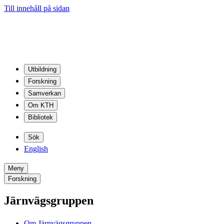
Till innehåll på sidan
Utbildning
Forskning
Samverkan
Om KTH
Bibliotek
Sök
English
Meny
Forskning
Järnvägsgruppen
Om Järnvägsgruppen