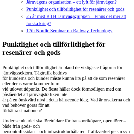
Järnvägens organisation – ett lyft för järnvägen?
Punktlighet och tillförlitlighet för resenärer och gods
25 år med KTH Järnvägsgruppen – Finns det mer att
forska kring?
17th Nordic Seminar on Railway Technology
Punktlighet och tillförlitlighet för
resenärer och gods
Punktlighet och tillförlitlighet är bland de viktigaste frågorna för
järnvägssektorn. Tågtrafik bedrivs
för kunderna och kunder måste kunna lita på att de som resenärer
eller deras varor kommer fram
vid utlovat tidpunkt. De flesta håller dock förmodligen med om
påståendet att järnvägstrafiken inte
är på en önskvärd nivå i detta hänseende idag. Vad är orsakerna och
vad behöver göras för att
förbättra situationen?
Under seminariet ska företrädare för transportköpare, operatörer –
både från gods- och
persontrafiksidan – och infrastrukturhållaren Trafikverket ge sin syn