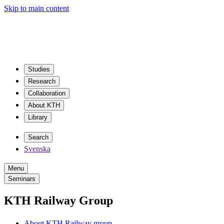
Skip to main content
Studies
Research
Collaboration
About KTH
Library
Search
Svenska
Menu
Seminars
KTH Railway Group
About KTH Railway group