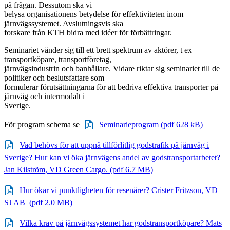
på frågan. Dessutom ska vi
belysa organisationens betydelse för effektiviteten inom
järnvägssystemet. Avslutningsvis ska
forskare från KTH bidra med idéer för förbättringar.
Seminariet vänder sig till ett brett spektrum av aktörer, t ex
transportköpare, transportföretag,
järnvägsindustrin och banhållare. Vidare riktar sig seminariet till de
politiker och beslutsfattare som
formulerar förutsättningarna för att bedriva effektiva transporter på
järnväg och intermodalt i
Sverige.
För program schema se
Seminarieprogram (pdf 628 kB)
Vad behövs för att uppnå tillförlitlig godstrafik på järnväg i
Sverige? Hur kan vi öka järnvägens andel av godstransportarbetet?
Jan Kilström, VD Green Cargo. (pdf 6.7 MB)
Hur ökar vi punktligheten för resenärer? Crister Fritzson, VD
SJ AB (pdf 2.0 MB)
Vilka krav på järnvägssystemet har godstransportköpare? Mats