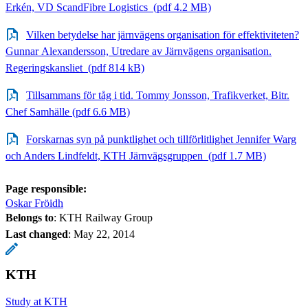
Erkén, VD ScandFibre Logistics (pdf 4.2 MB)
Vilken betydelse har järnvägens organisation för effektiviteten?
Gunnar Alexandersson, Utredare av Järnvägens organisation.
Regeringskansliet (pdf 814 kB)
Tillsammans för tåg i tid. Tommy Jonsson, Trafikverket, Bitr.
Chef Samhälle (pdf 6.6 MB)
Forskarnas syn på punktlighet och tillförlitlighet Jennifer Warg
och Anders Lindfeldt, KTH Järnvägsgruppen (pdf 1.7 MB)
Page responsible:
Oskar Fröidh
Belongs to
: KTH Railway Group
Last changed
:
May 22, 2014
KTH
Study at KTH